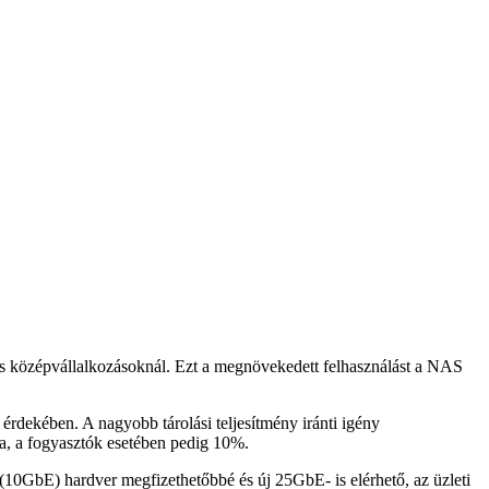
és középvállalkozásoknál. Ezt a megnövekedett felhasználást a NAS
rdekében. A nagyobb tárolási teljesítmény iránti igény
a, a fogyasztók esetében pedig 10%.
(10GbE) hardver megfizethetőbbé és új 25GbE- is elérhető, az üzleti