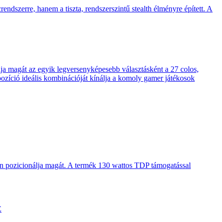
endszerre, hanem a tiszta, rendszerszintű stealth élményre épített. A
 magát az egyik legversenyképesebb választásként a 27 colos,
pozíció ideális kombinációját kínálja a komoly gamer játékosok
en pozicionálja magát. A termék 130 wattos TDP támogatással
E