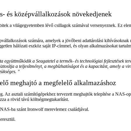
is- és középvállalkozások növekedjenek
 bitek a világegyetemben lévő csillagok számával versenyeznek. Ez ele
zépvállalkozások számára, amelyek a jövőbeni adattárolási kihívásoknak
getlen hálózati eszköz saját IP-címmel, és olyan alkalmazásokat tartalmaz
együttműködik a Seagatetel a termék- és technológiai fejlesztések ter
iztosítja a teljesítményt, a megbízhatóságot és a kapacitást, amely a
zükséges. "
lő meghajtó a megfelelő alkalmazáshoz
. Az asztali számítógépekhez tervezett meghajtók telepítése a NAS-o
zza a rövid távú költségmegtakarítást.
NAS-ba szánt Ironwolf merevlemez családjával.
eresztül.