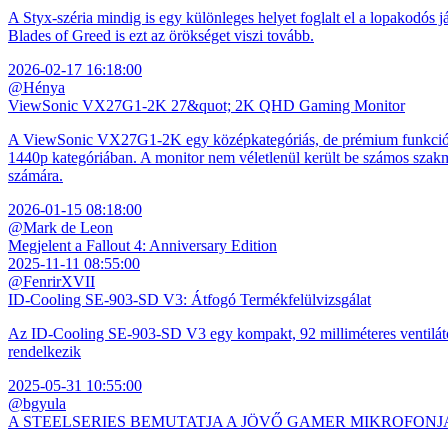
A Styx-széria mindig is egy különleges helyet foglalt el a lopakodós j
Blades of Greed is ezt az örökséget viszi tovább.
2026-02-17 16:18:00
@Hénya
ViewSonic VX27G1-2K 27&quot; 2K QHD Gaming Monitor
A ViewSonic VX27G1-2K egy középkategóriás, de prémium funkciókkal
1440p kategóriában. A monitor nem véletlenül került be számos szakmai
számára.
2026-01-15 08:18:00
@Mark de Leon
Megjelent a Fallout 4: Anniversary Edition
2025-11-11 08:55:00
@FenrirXVII
ID-Cooling SE-903-SD V3: Átfogó Termékfelülvizsgálat
Az ID-Cooling SE-903-SD V3 egy kompakt, 92 milliméteres ventilátor
rendelkezik
2025-05-31 10:55:00
@bgyula
A STEELSERIES BEMUTATJA A JÖVŐ GAMER MIKROFONJ