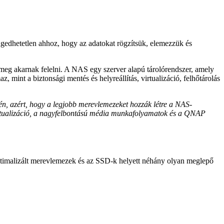
ngedhetetlen ahhoz, hogy az adatokat rögzítsük, elemezzük és
 meg akarnak felelni. A NAS egy szerver alapú tárolórendszer, amely
, mint a biztonsági mentés és helyreállítás, virtualizáció, felhőtárolás
én, azért, hogy a legjobb merevlemezeket hozzák létre a NAS-
 virtualizáció, a nagyfelbontású média munkafolyamatok és a QNAP
ptimalizált merevlemezek és az SSD-k helyett néhány olyan meglepő