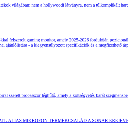
átékok világában: nem a hollywoodi látványra, nem a túlkomplikált harcr
 felszerelt gaming monitor, amely 2025-2026 fordulóján pozicionálja
 ajánlólistára - a kiegyensúlyozott specifikációk és a megfizethető ár
ral szerelt processzor léghűtő, amely a költségvetés-barát szegmensb
AIT: ALIAS MIKROFON TERMÉKCSALÁD A SONAR EREJÉV