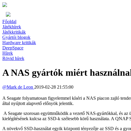
Főoldal
Játékhírek
Játékkritikák
Gyártói blogok
Hardware kritikák
DeepSpace
Hírek
Rövid hírek
A NAS gyártók miért használna
@
Mark de Leon
2019-02-28 21:55:00
A Seagate folyamatosan figyelemmel kíséri a NAS piacon zajló tenden
által nyújtott alapvető előnyök jelentik.
A Seagate szorosan együttműködik a vezető NAS-gyártókkal, és az üzl
kielégítésének kulcsa az SSD-k szélesebb körű használata. A QNAP 
A növekvő SSD-használat egyik központi tényezője az SSD és a gyorsa