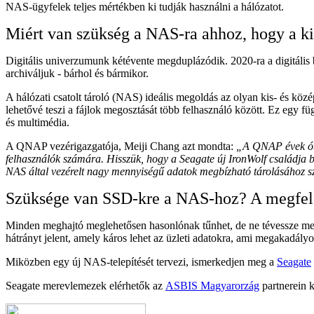
NAS-ügyfelek teljes mértékben ki tudják használni a hálózatot.
Miért van szükség a NAS-ra ahhoz, hogy a k
Digitális univerzumunk kétévente megduplázódik. 2020-ra a digitális
archiváljuk - bárhol és bármikor.
A hálózati csatolt tároló (NAS) ideális megoldás az olyan kis- és kö
lehetővé teszi a fájlok megosztását több felhasználó között. Ez egy füg
és multimédia.
A QNAP vezérigazgatója, Meiji Chang azt mondta:
„A QNAP évek óta 
felhasználók számára. Hisszük, hogy a Seagate új IronWolf családja b
NAS által vezérelt nagy mennyiségű adatok megbízható tárolásához s
Szüksége van SSD-kre a NAS-hoz? A megfele
Minden meghajtó meglehetősen hasonlónak tűnhet, de ne tévessze meg
hátrányt jelent, amely káros lehet az üzleti adatokra, ami megakadályo
Miközben egy új NAS-telepítését tervezi, ismerkedjen meg a
Seagate
Seagate merevlemezek elérhetők az
ASBIS Magyarorzág
partnerein k