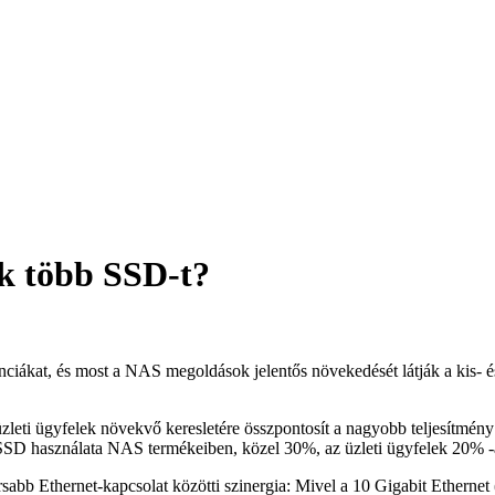
k több SSD-t?
ciákat, és most a NAS megoldások jelentős növekedését látják a kis- 
eti ügyfelek növekvő keresletére összpontosít a nagyobb teljesítmény é
SSD használata NAS termékeiben, közel 30%, az üzleti ügyfelek 20% -
bb Ethernet-kapcsolat közötti szinergia: Mivel a 10 Gigabit Ethernet 