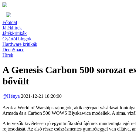
Főoldal
Játékhírek
Játékkritikák
Gyártói blogok
Hardware kritikák
DeepSpace
Hírek
A Genesis Carbon 500 sorozat 
bővült
@
Hénya
2021-12-21 18:20:00
Azok a World of Warships rajongók, akik egérpad vásárlását fontolga
Armada és a Carbon 500 WOWS Błyskawica modellek. A sima, vízálló, 
A tervezők kivételesen jó együttműködést ígérnek mindenfajta egérrel,
rojtosodását. Az alsó része csúszásmentes gumiréteggel van ellátva, am