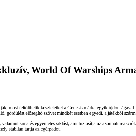
exkluzív, World Of Warships Arm
tják, most feltölthetik készleteiket a Genesis márka egyik újdonságá
gördülést elősegítő szövet mindkét esetben egyedi, a játékból szárma
 valamint sima és egyenletes siklást, ami biztosítja az azonnali reakc
ely stabilan tartja az egérpadot.