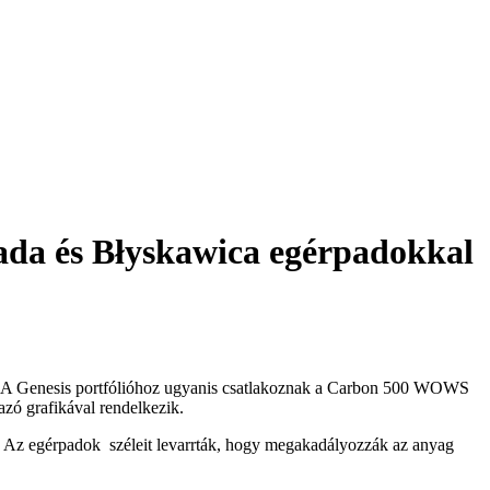
ada és Błyskawica egérpadokkal
val. A Genesis portfólióhoz ugyanis csatlakoznak a Carbon 500 WOWS
zó grafikával rendelkezik.
iót. Az egérpadok széleit levarrták, hogy megakadályozzák az anyag