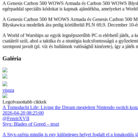
A Genesis Carbon 500 WOWS Armada és Carbon 500 WOWS Błyskawic
egérpaddal speciális kódokat is kapnak ajándékba, amelyeket a World
A Genesis Carbon 500 M WOWS Armada és Genesis Carbon 500 M
Błyskawica modellek ára pedig körülbelül PLN 69,9. December 10-én
A World of Warships az egyik legnépszerűbb PC-n elérhető játék, a kez
csatáiról szól, ahol a taktika és a stratégia kulcsfontosságú a győz
szempont javult (pl. víz és hullámok valósághű kinézete), így a játék 
Galéria
vissza
Legolvasottabb cikkek
A Tomodachi Life: Living the Dream megjelent Nintendo switch kon
2026-04-20 08:25:00
@FenrirXVII
Styx: Blades of Greed – teszt
A Styx-széria mindig is egy különleges helyet foglalt el a lopakodós j