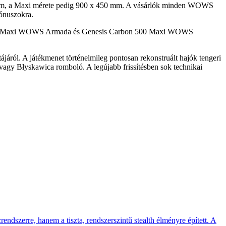
mm, a Maxi mérete pedig 900 x 450 mm. A vásárlók minden WOWS
bónuszokra.
00 Maxi WOWS Armada és Genesis Carbon 500 Maxi WOWS
ájáról. A játékmenet történelmileg pontosan rekonstruált hajók tengeri
 vagy Błyskawica romboló. A legújabb frissítésben sok technikai
endszerre, hanem a tiszta, rendszerszintű stealth élményre épített. A