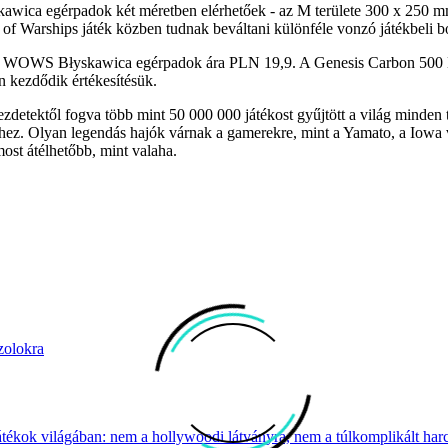
a egérpadok két méretben elérhetőek - az M területe 300 x 250 
 of Warships játék közben tudnak beváltani különféle vonzó játékbeli 
 WOWS Błyskawica egérpadok ára PLN 19,9. A Genesis Carbon 5
 kezdődik értékesítésük.
detektől fogva több mint 50 000 000 játékost gyűjtött a világ minden t
elemhez. Olyan legendás hajók várnak a gamerekre, mint a Yamato, a Iowa
most átélhetőbb, mint valaha.
zolokra
átékok világában: nem a hollywoodi látványra, nem a túlkomplikált harcr