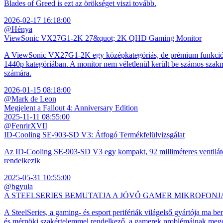
Blades of Greed is ezt az örökséget viszi tovább.
2026-02-17 16:18:00
@Hénya
ViewSonic VX27G1-2K 27&quot; 2K QHD Gaming Monitor
A ViewSonic VX27G1-2K egy középkategóriás, de prémium funkciókkal
1440p kategóriában. A monitor nem véletlenül került be számos szakmai
számára.
2026-01-15 08:18:00
@Mark de Leon
Megjelent a Fallout 4: Anniversary Edition
2025-11-11 08:55:00
@FenrirXVII
ID-Cooling SE-903-SD V3: Átfogó Termékfelülvizsgálat
Az ID-Cooling SE-903-SD V3 egy kompakt, 92 milliméteres ventilátor
rendelkezik
2025-05-31 10:55:00
@bgyula
A STEELSERIES BEMUTATJA A JÖVŐ GAMER MIKROFONJ
A SteelSeries, a gaming- és esport perifériák világelső gyártója ma b
és mérnöki szakértelemmel rendelkező, a gamerek problémáinak megol