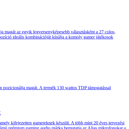
 magát az egyik legversenyképesebb választásként a 27 colos,
pozíció ideális kombinációját kínálja a komoly gamer játékosok
en pozicionálja magát. A termék 130 wattos TDP támogatással
E
 amely kifejezetten gamereknek készült. A több mint 20 éves tervezési
számú prémium gaming audio márka bemutatja az Alias mikrofonokat a