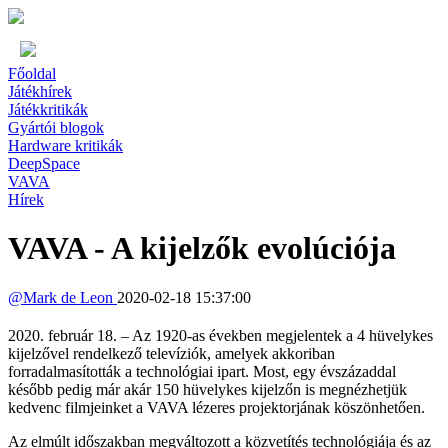
Főoldal
Játékhírek
Játékkritikák
Gyártói blogok
Hardware kritikák
DeepSpace
VAVA
Hírek
VAVA - A kijelzők evolúciója
@
Mark de Leon
2020-02-18 15:37:00
2020. február 18. – Az 1920-as években megjelentek a 4 hüvelykes
kijelzővel rendelkező televíziók, amelyek akkoriban
forradalmasították a technológiai ipart. Most, egy évszázaddal
később pedig már akár 150 hüvelykes kijelzőn is megnézhetjük
kedvenc filmjeinket a VAVA lézeres projektorjának köszönhetően.
Az elmúlt időszakban megváltozott a közvetítés technológiája és az