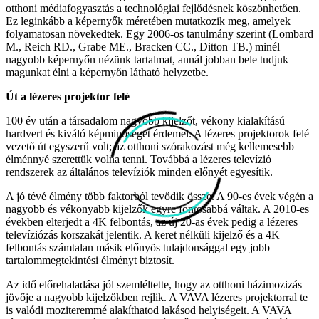
otthoni médiafogyasztás a technológiai fejlődésnek köszönhetően.
Ez leginkább a képernyők méretében mutatkozik meg, amelyek
folyamatosan növekedtek. Egy 2006-os tanulmány szerint (Lombard
M., Reich RD., Grabe ME., Bracken CC., Ditton TB.) minél
nagyobb képernyőn nézünk tartalmat, annál jobban bele tudjuk
magunkat élni a képernyőn látható helyzetbe.
Út a lézeres projektor felé
100 év után a társadalom nagyobb kijelzőt, vékony kialakítású
hardvert és kiváló képminőséget érdemel. A lézeres projektorok felé
vezető út egyszerű volt; az otthoni szórakozást még kellemesebb
élménnyé szerettük volna tenni. Továbbá a lézeres televízió
rendszerek az általános televíziók minden előnyét egyesítik.
A jó tévé élmény több faktorból tevődik össze. A 90-es évek végén a
nagyobb és vékonyabb kijelzők egyre fontosabbá váltak. A 2010-es
években elterjedt a 4K felbontás, az új 20-as évek pedig a lézeres
televíziózás korszakát jelentik. A keret nélküli kijelző és a 4K
felbontás számtalan másik előnyös tulajdonsággal egy jobb
tartalommegtekintési élményt biztosít.
Az idő előrehaladása jól szemléltette, hogy az otthoni házimozizás
jövője a nagyobb kijelzőkben rejlik. A VAVA lézeres projektorral te
is valódi moziteremmé alakíthatod lakásod helyiségeit. A VAVA