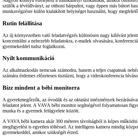
Nagyon könnyű elfelejteni a munkahelyi szokásokat, amikor otthonról
szülők a tévéállványt, az otthoni bárpultot, vagy éppen más bútort ha
munkavégzésre külön kialakított helyiséget használni, hogy megfelelő f
Rutin felállítása
Az új környezetben való feladatvégzés különösen nagy kihívást jelenthe
koncentrálni a nehezebb feladatokra, e-mailek olvasására, konferenciá
gyermekeddel tudsz foglalkozni.
Nyílt kommunikáció
Az alkalmazkodás nemcsak számodra, hanem a teljes csapatnak nehézsé
számára érdemes előzetesen tisztázni, hogy a videokonferencia híváso
Bízz mindent a bébi monitorra
A gyerekmegőrzők, az óvodák és az oktatási intézmények bezárásával
feladatot jelent. A VAVA bébi monitor segítségével folyamatosan fig
munka és a gyermek felügyelete között.
A VAVA bébi kamera akár 300 méteres távolságból is képes működni a
megfigyelést is egyetlen töltéssel. Az intelligens kamera mindig köz
gyermekeddel, amikor szükségét érzed.