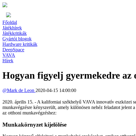
Főoldal
Játékhírek
Játékkritikák
Gyártói blogok
Hardware kritikák
DeepSpace
VAVA
Hírek
Hogyan figyelj gyermekedre az
@
Mark de Leon
2020-04-15 14:00:00
2020. április 15. - A kaliforniai székhelyű VAVA innovatív eszközei s
munkavégzésre kényszerült, amely különösen nehéz feladatot jelent a
az otthoni munkavégzéshez:
Munkakörnyzet kijelölése