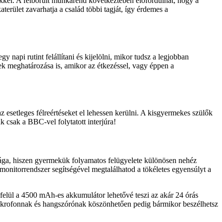
kkel. A felborult munkarend következtében előfordulhat, hogy a
erület zavarhatja a család többi tagját, így érdemes a
napi rutint felállítani és kijelölni, mikor tudsz a legjobban
tek meghatározása is, amikor az étkezéssel, vagy éppen a
setleges félreértéseket el lehessen kerülni. A kisgyermekes szülők
 csak a BBC-vel folytatott interjúra!
ága, hiszen gyermekük folyamatos felügyelete különösen nehéz
onitorrendszer segítségével megtalálhatod a tökéletes egyensúlyt a
elül a 4500 mAh-es akkumulátor lehetővé teszi az akár 24 órás
t mikrofonnak és hangszórónak köszönhetően pedig bármikor beszélhetsz