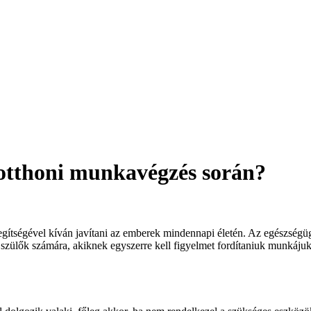
 otthoni munkavégzés során?
egítségével kíván javítani az emberek mindennapi életén. Az egészségüg
 szülők számára, akiknek egyszerre kell figyelmet fordítaniuk munkáju