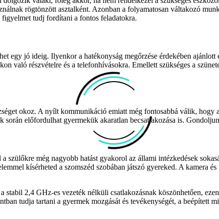
 dolgozik valaki, főleg akkor, ha nem rendelkezel a szükséges eszközö
sználnak rögtönzött asztalként. Azonban a folyamatosan váltakozó munkat
igyelmet tudj fordítani a fontos feladatokra.
t egy jó ideig. Ilyenkor a hatékonyság megőrzése érdekében ajánlott egy 
kon való részvételre és a telefonhívásokra. Emellett szükséges a szüne
get okoz. A nyílt kommunikáció emiatt még fontosabbá válik, hogy az e
k során előfordulhat gyermekük akaratlan becsatlakozása is. Gondoljunk
 a szülőkre még nagyobb hatást gyakorol az állami intézkedések sokas
yelemmel kísérheted a szomszéd szobában játszó gyereked. A kamera és m
 stabil 2,4 GHz-es vezeték nélküli csatlakozásnak köszönhetően, ezenf
pontban tudja tartani a gyermek mozgását és tevékenységét, a beépítet