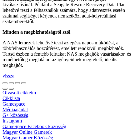
kiválasztásánál. Például a Seagate Rescue Recovery Data Plan
lehetővé teszi a felhasználók számára, hogy adatvesztés esetén
szakmai segítséget kérjenek nemzetközi adat-helyreállítási
szakemberektől.
Minden a megbízhatóságról szól
A NAS lemezek lehetővé teszi az egész napos működést, a
többfelhasználós hozzáférést, emellett rendkívül megbízhatók.
Tartsd észben a fentebb leírtakat NAS meghajtók vásárlásakor, és
remélhetőleg megtalálod az igényeidnek megfelelő, ideális
meghajtót.
vissza
Olvasott cikkeim
Cikklista
Gamespace
Médiaajánlat
G+ közösség
Instagram
GameSpace Facebook közösség
Magyar Online Gamerek
Magyar Gamer Közösség