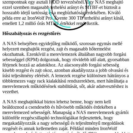
szempontnak egy asztali HDD tervezésénél. Egy NAS meghajtó
ezzel szemben magasabb terhelési arányt és MTBF-et biztosít a
hosszabb idejű tartósság és a megbízhatóság érdekében. Kiváló
példa erre az IronWolf Pro. Évente 300 TB terhelési arányt kínál,
emellett 1,2 millió órás MTBF értékkel rendelkezik.
Hőszabályozás és rezgéstűrés
A NAS belsejében egyidejűleg működő, szorosan egymás mellé
helyezett meghajtók rezgést, zajt és magasabb hőtermelést
okozhatnak. Ezenkívül a merevlemezek általában nagyobb forgási
sebességgel (RPM) dolgoznak, hogy rövidebb idő alatt, gyorsabban
férjenek hozzá az adatokhoz. Az alacsonyabb forgási sebesség
kisebb rezgést és zajt okoz, azonban akadályozza a jobb olvasási és
írási teljesítmény elérését. A lemezek rezgése különösen hátrányos a
többlemezes vagy rack kialakítású rendszerekben, mert hátráltatja a
merevlemezek működésének stabilitását, sőt, akár adatvesztéshez is
vezethet.
A NAS meghajtókkal biztos lehetsz benne, hogy nem kell
beáldoznod a csendesebb és hűvösebb működés érdekében a
merevlemezed sebességét. Manapság a NAS merevlemezek gyártói
különféle rezgéscsillapító technológiákat fejlesztettek, hogy
megakadályozzák a nagy sebességű és teljesítményű megoldások
rezgését és annak kellemetlen zaját. Például minden IronWolf