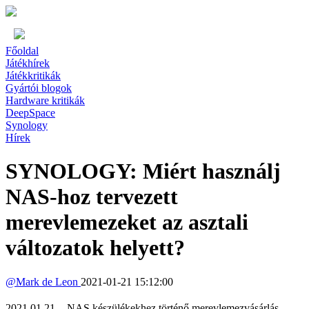
Főoldal
Játékhírek
Játékkritikák
Gyártói blogok
Hardware kritikák
DeepSpace
Synology
Hírek
SYNOLOGY: Miért használj
NAS-hoz tervezett
merevlemezeket az asztali
változatok helyett?
@
Mark de Leon
2021-01-21 15:12:00
2021.01.21. - NAS készülékekhez történő merevlemezvásárlás