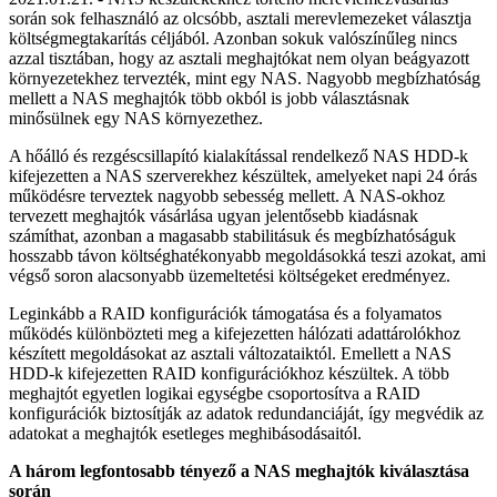
során sok felhasználó az olcsóbb, asztali merevlemezeket választja
költségmegtakarítás céljából. Azonban sokuk valószínűleg nincs
azzal tisztában, hogy az asztali meghajtókat nem olyan beágyazott
környezetekhez tervezték, mint egy NAS. Nagyobb megbízhatóság
mellett a NAS meghajtók több okból is jobb választásnak
minősülnek egy NAS környezethez.
A hőálló és rezgéscsillapító kialakítással rendelkező NAS HDD-k
kifejezetten a NAS szerverekhez készültek, amelyeket napi 24 órás
működésre terveztek nagyobb sebesség mellett. A NAS-okhoz
tervezett meghajtók vásárlása ugyan jelentősebb kiadásnak
számíthat, azonban a magasabb stabilitásuk és megbízhatóságuk
hosszabb távon költséghatékonyabb megoldásokká teszi azokat, ami
végső soron alacsonyabb üzemeltetési költségeket eredményez.
Leginkább a RAID konfigurációk támogatása és a folyamatos
működés különbözteti meg a kifejezetten hálózati adattárolókhoz
készített megoldásokat az asztali változataiktól. Emellett a NAS
HDD-k kifejezetten RAID konfigurációkhoz készültek. A több
meghajtót egyetlen logikai egységbe csoportosítva a RAID
konfigurációk biztosítják az adatok redundanciáját, így megvédik az
adatokat a meghajtók esetleges meghibásodásaitól.
A három legfontosabb tényező a NAS meghajtók kiválasztása
során