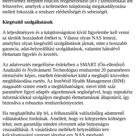
merevlemez beépített rotációs rezgésérzékelő (RV) szenzorokkal lett
felszerelve, amelyek a kellemetlen tulajdonság megakadályozása
mellett fokozzák a rendszer elérhetőségét és sebességét.
Kiegészítő szolgáltatások
A teljesítményen és a tulajdonságokon kívül figyelembe kell venni
az tárolók hozzáadott értéket is. Válassz olyan NAS lemezt,
amelyhez olyan kiegészítő szolgáltatások járnak, mint a hosszabb
garancia, adat-helyreállítási szolgáltatások, valamint hátralévő
élettartam figyelés és kezelés.
Az adatvesztés megelőzése érdekében a SMART (Ön-ellenőrző
Analizáló és Nyilvántartó Technológia) rendszerint 20 paraméteres
elemzésére képes, emellett értesítéseket küld a meghajtó közvetlen
meghibásodása esetén. Az IronWolf Health Management (IHM)
magasabb szintre emeli a megbízhatóságot, mivel több száz
paramétert figyel adaptív algoritmusok segítségével, hogy naprakész
információkkal szolgáljon meghajtó élettartamának állapotáról, így
biztosítva a robusztus rendszerkörnyezetet.
Ha meghajtóhiba lép fel, a felhasználók valószínűleg adatmentő
vállalatokhoz fordulnak. Amellett, hogy ez kifejezetten költséges
lehet, nem garantálja minden elvesztett adat biztonságos
visszaállítását. A vásárláshoz mellékelt helyreállítási terv
kulcsfontosságú szerepet játszhat egy NAS meghajtó