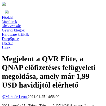
Főoldal
Játékhírek
Játékkritikák
Gyártói blogok
Hardware kritikák
DeepSpace
QNAP
Hírek
Megjelent a QVR Elite, a
QNAP előfizetéses felügyeleti
megoldása, amely már 1,99
USD havidíjtól elérhető
@
Mark de Leon
2021-01-25 14:58:00
2021. január 25., Tajpej, Tajvan - A QNAP® Systems, Inc., a