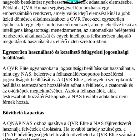
nagyobb betekintést nyerhessenek a videók adatainak elemzésébe.
Például a QVR Human segítségével létrehozhatsz egy
emberszámláló rendszert, amely valós idejű elemzést kínál a jobb
üzleti döntések alkalmazásához; a QVR Face-szel egyszerűen
építhetsz ki egy teljes arcfelismerő rendszert, amely lehetővé teszi az
intelligens látogatottsági menedzsmentet, az automatikus beléptetési
rendszerek alkalmazását és egyéb intelligens felismerésen alapuló
megoldások használatát az eltérő üzleti szektorokban.
Egyszerűen használható és kezelhető felügyeleti jogosultsági
beállítások
A QVR Elite ugyanazokat a jogosultsági beállításokat használhatja,
mint egy NAS, beleértve a felhasználói/csoportos hozzáférési
jogosultságok beállítását is. A QVR Elite „felügyeleti szerepkörök”
beállítása testreszabott hozzáférést adhat a felületek, a csatornák és
az e-térképek megtekintéséhez. Azok a felhasználók, akik
testreszabott hozzáférést kapnak, a NAS további adataihoz nem
férnek hozzá.
Bővíthető kapacitás
A QNAP NAS-okhoz igazítva a QVR Elite a NAS fájlrendszerét
használja felvételek tárolására. Ha további tárhely szükséges, a
QNAP bővítőegységekkel tovább növelheted a QVR Elite számára