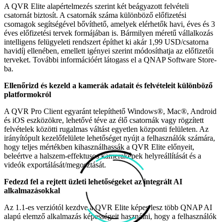
A QVR Elite alapértelmezés szerint két beágyazott felvételi
csatornát biztosít. A csatornák száma különböző előfizetési
csomagok segítségével bővíthető, amelyek elérhetők havi, éves és 3
éves előfizetési tervek formájában is. Bármilyen méretű vállalkozás
intelligens felügyeleti rendszert építhet ki akár 1,99 USD/csatorna
havidíj ellenében, emellett igényei szerint módosíthatja az előfizetői
terveket. További információért látogass el a QNAP Software Store-
ba.
Ellenőrizd és kezeld a kamerák adatait és felvételeit különböző
platformokról
A QVR Pro Client egyaránt telepíthető Windows®, Mac®, Android
és iOS eszközökre, lehetővé téve az élő csatornák vagy rögzített
felvételek közötti rugalmas váltást egyetlen központi felületen. Az
irányítópult kezelőfelülete lehetőséget nyújt a felhasználók számára,
hogy teljes mértékben kihasználhassák a QVR Elite előnyeit,
beleértve a halszem-effektusos kameraképek helyreállítását és a
videók exportálását/megosztását.
Fedezd fel a rejtett üzleti lehetőségeket az integrált AI
alkalmazásokkal
Az 1.1-es verziótól kezdve a QVR Elite képes lesz több QNAP AI
alapú elemző alkalmazás képességeit használni, hogy a felhasználók