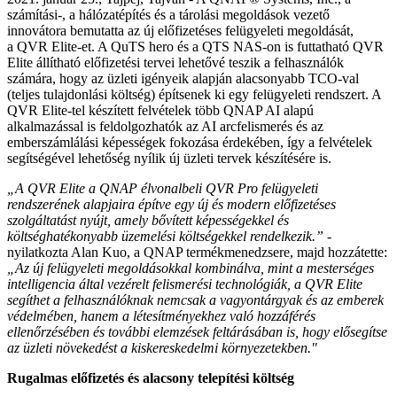
számítási-, a hálózatépítés és a tárolási megoldások vezető
innovátora bemutatta az új előfizetéses felügyeleti megoldását,
a QVR Elite-et. A QuTS hero és a QTS NAS-on is futtatható QVR
Elite állítható előfizetési tervei lehetővé teszik a felhasználók
számára, hogy az üzleti igényeik alapján alacsonyabb TCO-val
(teljes tulajdonlási költség) építsenek ki egy felügyeleti rendszert. A
QVR Elite-tel készített felvételek több QNAP AI alapú
alkalmazással is feldolgozhatók az AI arcfelismerés és az
emberszámlálási képességek fokozása érdekében, így a felvételek
segítségével lehetőség nyílik új üzleti tervek készítésére is.
„A QVR Elite a QNAP élvonalbeli QVR Pro felügyeleti
rendszerének alapjaira építve egy új és modern előfizetéses
szolgáltatást nyújt, amely bővített képességekkel és
költséghatékonyabb üzemelési költségekkel rendelkezik.”
-
nyilatkozta Alan Kuo, a QNAP termékmenedzsere, majd hozzátette:
„Az új felügyeleti megoldásokkal kombinálva, mint a mesterséges
intelligencia által vezérelt felismerési technológiák, a QVR Elite
segíthet a felhasználóknak nemcsak a vagyontárgyak és az emberek
védelmében, hanem a létesítményekhez való hozzáférés
ellenőrzésében és további elemzések feltárásában is, hogy elősegítse
az üzleti növekedést a kiskereskedelmi környezetekben."
Rugalmas előfizetés és alacsony telepítési költség