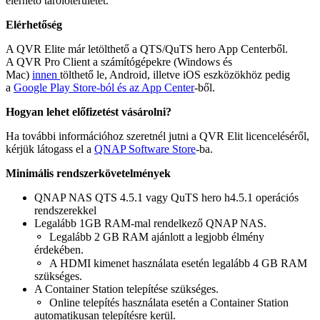
elérhető tárolóterületet.
Elérhetőség
A QVR Elite már letölthető a QTS/QuTS hero App Centerből.
A QVR Pro Client a számítógépekre (Windows és
Mac)
innen
tölthető le, Android, illetve iOS eszközökhöz pedig
a
Google Play
Store-ból és az App Center
-ből.
Hogyan lehet előfizetést vásárolni?
Ha további információhoz szeretnél jutni a QVR Elit licenceléséről,
kérjük látogass el a
QNAP Software Store
-ba.
Minimális rendszerkövetelmények
QNAP NAS QTS 4.5.1 vagy QuTS hero h4.5.1 operációs
rendszerekkel
Legalább 1GB RAM-mal rendelkező QNAP NAS.
⚬ Legalább 2 GB RAM ajánlott a legjobb élmény
érdekében.
⚬ A HDMI kimenet használata esetén legalább 4 GB RAM
szükséges.
A Container Station telepítése szükséges.
⚬ Online telepítés használata esetén a Container Station
automatikusan telepítésre kerül.