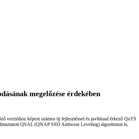
sodásának megelőzése érdekében
ő verzióhoz képest számos új fejlesztéssel és javítással érkező QuTS
badalmaztatott QSAL (QNAP SSD Antiwear Leveling) algoritmust is,