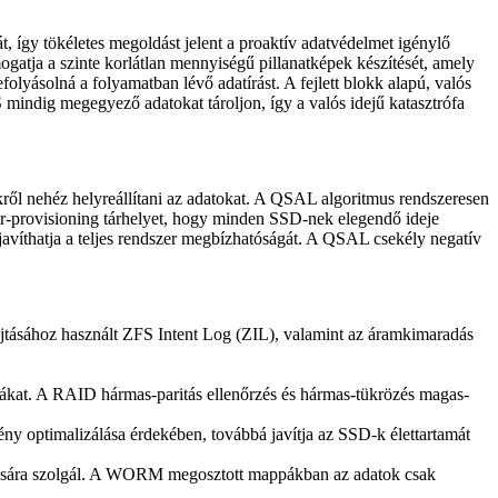
t, így tökéletes megoldást jelent a proaktív adatvédelmet igénylő
gatja a szinte korlátlan mennyiségű pillanatképek készítését, amely
folyásolná a folyamatban lévő adatírást. A fejlett blokk alapú, valós
mindig megegyező adatokat tároljon, így a valós idejű katasztrófa
ről nehéz helyreállítani az adatokat. A QSAL algoritmus rendszeresen
er-provisioning tárhelyet, hogy minden SSD-nek elegendő ideje
avíthatja a teljes rendszer megbízhatóságát. A QSAL csekély negatív
jtásához használt ZFS Intent Log (ZIL), valamint az áramkimaradás
rákat. A RAID hármas-paritás ellenőrzés és hármas-tükrözés magas-
mény optimalizálása érdekében, továbbá javítja az SSD-k élettartamát
sára szolgál. A WORM megosztott mappákban az adatok csak