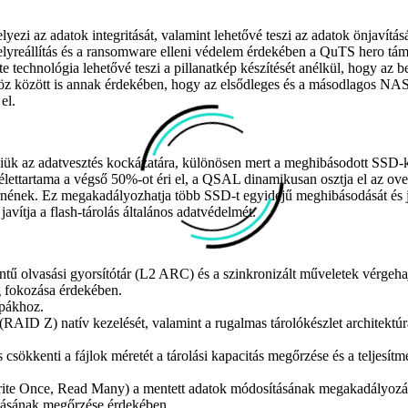
ezi az adatok integritását, valamint lehetővé teszi az adatok önjavításá
elyreállítás és a ransomware elleni védelem érdekében a QuTS hero támo
 technológia lehetővé teszi a pillanatkép készítését anélkül, hogy az be
öz között is annak érdekében, hogy az elsődleges és a másodlagos NAS 
el.
niük az adatvesztés kockázatára, különösen mert a meghibásodott SSD-k
élettartama a végső 50%-ot éri el, a QSAL dinamikusan osztja el az ov
 érnének. Ez megakadályozhatja több SSD-t egyidejű meghibásodását és j
avítja a flash-tárolás általános adatvédelmét.
tű olvasási gyorsítótár (L2 ARC) és a szinkronizált műveletek vérgeha
ág fokozása érdekében.
ppákhoz.
AID Z) natív kezelését, valamint a rugalmas tárolókészlet architektú
 csökkenti a fájlok méretét a tárolási kapacitás megőrzése és a teljesít
e Once, Read Many) a mentett adatok módosításának megakadályozá
itásának megőrzése érdekében.