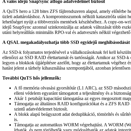
A valós idejű SnapSync átfogó adatvédelmet biztosít
A QuTS hero a 128 bites ZFS fájlrendszeren alapul, amely előtérbe hely
üzleti adattároláshoz. A kompromisszumok nélküli katasztrófa utáni h
lehetőséget nyújt a többverziós mentések készítéséhez. A copy-on-write
idejű SnapSync azonnal szinkronizálja az adatok változását több eszk
utáni helyreállítás minimális RPO-val és adatvesztés nélkül végezhető 
A QSAL megakadályozhatja több SSD egyidejű meghibásodását
Az SSD-k folyamatos terjedésével a vállalkozásoknak fel kell készül
ellenőrzi az SSD RAID élettartamát és tartósságát. Amikor az SSD-k 
legyen a blokkok újjáépítésre azelőtt, hogy az élettartamuk végéhez
hatást jelent a tárhely kihasználása szempontjából, azonban jelentősen j
További QuTS hős jellemzők:
A fő memória olvasási gyorsítótár (L1 ARC), az SSD másodszin
elleni védelem egyaránt támogatott a teljesítmény és a biztons
Akár 1 petabájt kapacitást támogatása az egyes megosztott ma
Támogatja az általános RAID konfigurációkat és a ZFS RAID (R
szintű adatvédelemet biztosít.
A blokk alapú beágyazott adat deduplikáció, tömörítés és sűrítés
is.
Támogatja az automatikus WORM végrehajtást. A WORM (Writ
írhatók, és nem törölhetők vagy módosíthatók az adatok integr