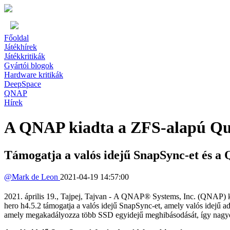
Főoldal
Játékhírek
Játékkritikák
Gyártói blogok
Hardware kritikák
DeepSpace
QNAP
Hírek
A QNAP kiadta a ZFS-alapú QuTS
Támogatja a valós idejű SnapSync-et és 
@
Mark de Leon
2021-04-19 14:57:00
2021. április 19., Tajpej, Tajvan - A QNAP® Systems, Inc. (QNAP) ki
hero h4.5.2 támogatja a valós idejű SnapSync-et, amely valós idejű 
amely megakadályozza több SSD egyidejű meghibásodását, így nagyob