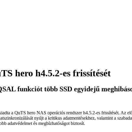
 hero h4.5.2-es frissítését
a QSAL funkciót több SSD egyidejű meghibá
adta a QuTS hero NAS operációs rendszer h4.5.2-es frissítését. Az előz
adatszinkronizálását nyújt a kritikus adatmentésekhez, valamint a sza
b adatvédelmet és megbízhatóságot biztosít.