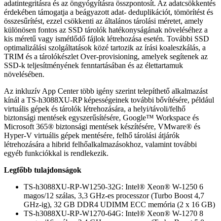
adatintegritásra és az öngyógyításra összpontosít. Az adatcsökkentés
érdekében támogatja a beágyazott adat- deduplikációt, tömörítést és
összesűrítést, ezzel csökkenti az általános tárolási méretet, amely
különösen fontos az SSD tárolók hatékonyságának növeléséhez a
kis méretű vagy ismétlődő fájlok létrehozása esetén. További SSD
optimalizálási szolgáltatások közé tartozik az írási koaleszkálás, a
TRIM és a tárolókészlet Over-provisioning, amelyek segítenek az
SSD-k teljesítményének fenntartásában és az élettartamuk
növelésében.
Az inkluzív App Center több igény szerint telepíthető alkalmazást
kínál a TS-h3088XU-RP képességeinek további bővítésére, például
virtuális gépek és tárolók létrehozására, a helyi/távoli/felhő
biztonsági mentések egyszerűsítésére, Google™ Workspace és
Microsoft 365® biztonsági mentések készítésére, VMware® és
Hyper-V virtuális gépek mentésére, felhő tárolási átjárók
létrehozására a hibrid felhőalkalmazásokhoz, valamint további
egyéb funkciókkal is rendlekezik.
Legfőbb tulajdonságok
TS-h3088XU-RP-W1250-32G: Intel® Xeon® W-1250 6
magos/12 szálas, 3,3 GHz-es processzor (Turbo Boost 4,7
GHz-ig), 32 GB DDR4 UDIMM ECC memória (2 x 16 GB)
TS-h3088XU-RP-W1270-64G: Intel® Xeon® W-1270 8