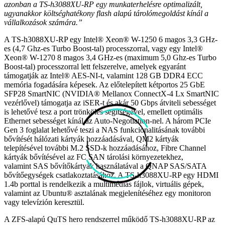
azonban a TS-h3088XU-RP egy munkaterhelésre optimalizált,
ugyanakkor költséghatékony flash alapú tárolómegoldást kínál a
vállalkozások számára.”
A TS-h3088XU-RP egy Intel® Xeon® W-1250 6 magos 3,3 GHz-
es (4,7 Ghz-es Turbo Boost-tal) processzorral, vagy egy Intel®
Xeon® W-1270 8 magos 3,4 GHz-es (maximum 5,0 Ghz-es Turbo
Boost-tal) processzorral lett felszerelve, amelyek egyaránt
támogatják az Intel® AES-NI-t, valamint 128 GB DDR4 ECC
memória fogadására képesek. Az előtelepített kétportos 25 GbE
SFP28 SmartNIC (NVIDIA® Mellanox ConnectX-4 Lx SmartNIC
vezérlővel) támogatja az iSER-t és akár 50 Gbps átviteli sebességet
is lehetővé tesz a port trönkölés segítségével, emellett optimális
Ethernet sebességet kínál az Auto-Negotiation-nel. A három PCIe
Gen 3 foglalat lehetővé teszi a NAS funkcionalitásának további
bővítését hálózati kártyák hozzáadásával, QM2 kártyák
telepítésével további M.2 SSD-k hozzáadásához, Fibre Channel
kártyák bővítésével az FC SAN tárolási környezetekhez,
valamint SAS bővítőkártyák használatával a QNAP SAS/SATA
bővítőegységek csatlakoztatásához. A TS-h3088XU-RP egy HDMI
1.4b porttal is rendelkezik a multimédiás fájlok, virtuális gépek,
valamint az Ubuntu® asztalának megjelenítéséhez egy monitoron
vagy televízión keresztül.
A ZFS-alapú QuTS hero rendszerrel működő TS-h3088XU-RP az