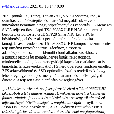
@
Mark de Leon
2021-01-13 14:40:00
2021. január 13., Tajpej, Tajvan -A QNAP® Systems, Inc., a
számítási-, a hálózatépítés és a tárolási megoldások vezető
innovátora bemutatta a nagy teljesítményű és kapacitású, 30-lemezes
SATA teljesen flash alapú TS-h3088XU-RP NAS rendszert. A
beépített kétportos 25 GbE SFP28 SmartNIC-kel, a PCIe
bővíthetőséggel és az akár petabájt méretű tárolókapacitás
támogatásával rendelkező TS-h3088XU-RP kompromisszummentes
teljesítményt biztosít a virtualizációhoz, a modern
adatközpontokhoz, a hibrid/multi-cloud alkalmazásokhoz, valamint
a kritikus biztonsági mentési/helyreállítási feladatokhoz,
mindemellett pedig több ezer egyidejű kapcsolat csatlakozását is
támogatja fájlszervereken. A QuTS hero operációs rendszer emellett
ZFS adatcsökkentő és SSD optimalizálással is rendelkezik, hogy a
lehető legnagyobb teljesítményt, élettartamot és hatékonyságot
érhesd el a teljesen flash alapú tárolók segítségével.
„A kivételes hardver és szoftver párosításával a TS-h3088XU-RP
kiküszöböli a teljesítmény romlását, miközben növeli a kiemelten
fontos számítási feladatok és a késleltetés érzékeny alkalmazások
teljesítményét, bővíthetőségét és megbízhatóságát”
- nyilatkozta
Jason Hsu, majd hozzátette:
„A ZFS előnyeit leginkább csak a
csúcskategóriás vállalati rendszerek esetén lehet megtapasztalni,