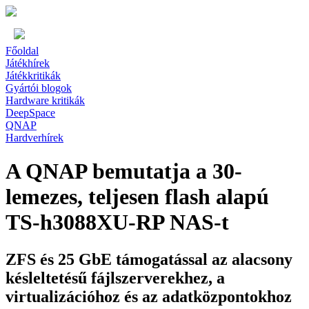
Főoldal
Játékhírek
Játékkritikák
Gyártói blogok
Hardware kritikák
DeepSpace
QNAP
Hardverhírek
A QNAP bemutatja a 30-
lemezes, teljesen flash alapú
TS-h3088XU-RP NAS-t
ZFS és 25 GbE támogatással az alacsony
késleltetésű fájlszerverekhez, a
virtualizációhoz és az adatközpontokhoz