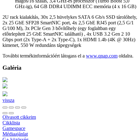
magos/16 szálas, 3,4 GHz-es processzor (Turbo Boost 5,0
GHz-ig), 64 GB DDR4 UDIMM ECC memória (4 x 16 GB)
2U rack kialakítás, 30x 2,5 hüvelykes SATA 6 Gb/s SSD tárolóhely,
2x 25 GbE SFP28 SmartNIC port, 4x 2,5 GbE RJ45 port (2,5 G/1
G/100 M), 3x PCIe Gen 3 bővítőhely (egy foglaltban egy
előtelepített 25 GbE SmartNIC található) , 4x USB 3.2 Gen 2 10
Gbps port (2x Type-A + 2x Type-C), 1x HDMI 1.4b (4K @ 30Hz)
kimenet, 550 W redundáns tápegységek
További termékinformációért látogass el a
www.qnap.com
oldalra.
Galéria
vissza
Olvasott cikkeim
Cikklista
Gamespace
Médiaajánlat
G+ közösség