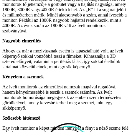
monitorok fő jellemzője a görbület vagy a hajlítás nagysága, amely
1800R, 3000R vagy 4000R értékű lehet. Az „R” itt a sugarat jelöli
és milliméterben mérik. Minél alacsonyabb a szám, annál ívesebb a
monitor. Például az 1800R nagyobb hajlattal rendelkezik, mint a
4000R. Az évek során az 1800R vált az ívelt monitorok
szabványává.
Nagyobb elmerülés
Ahogy az már a mozivásznak esetén is tapasztalható volt, az ívelt
képernyő sokkal vonzóbbá teszi a filmeket. Kihasználja a 3D
sztereó előnyeit, valamint a perifériás látást, így sokkal élethűbb
tartalmat közvetíthetnek, mint egy sík képernyő.
Kényelem a szemnek
Az ívelt monitorok az elmerülést nemcsak magával ragadóvá,
hanem kényelmesebbé is teszik a szemek számára. Az ívelt
monitorok homorúsága megegyezik az emberi szem természetes
görbületével, amely kevésbé terheli meg a szemet, mint egy
síkképernyő.
Szélesebb látómező
Egy ívelt monitor a képet minden irányból a fényt a néző szeme felé