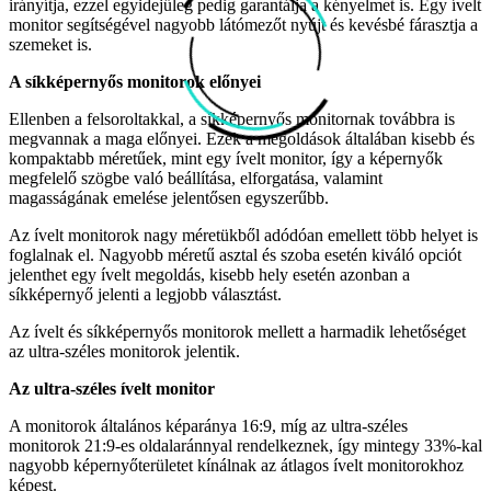
irányítja, ezzel egyidejűleg pedig garantálja a kényelmet is. Egy ívelt
monitor segítségével nagyobb látómezőt nyújt és kevésbé fárasztja a
szemeket is.
A síkképernyős monitorok előnyei
Ellenben a felsoroltakkal, a síkképernyős monitornak továbbra is
megvannak a maga előnyei. Ezek a megoldások általában kisebb és
kompaktabb méretűek, mint egy ívelt monitor, így a képernyők
megfelelő szögbe való beállítása, elforgatása, valamint
magasságának emelése jelentősen egyszerűbb.
Az ívelt monitorok nagy méretükből adódóan emellett több helyet is
foglalnak el. Nagyobb méretű asztal és szoba esetén kiváló opciót
jelenthet egy ívelt megoldás, kisebb hely esetén azonban a
síkképernyő jelenti a legjobb választást.
Az ívelt és síkképernyős monitorok mellett a harmadik lehetőséget
az ultra-széles monitorok jelentik.
Az ultra-széles ívelt monitor
A monitorok általános képaránya 16:9, míg az ultra-széles
monitorok 21:9-es oldalaránnyal rendelkeznek, így mintegy 33%-kal
nagyobb képernyőterületet kínálnak az átlagos ívelt monitorokhoz
képest.