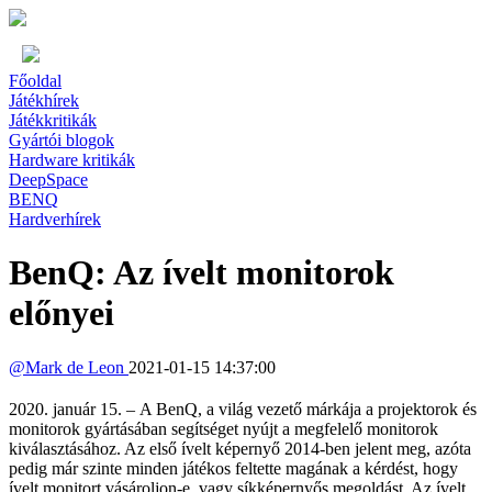
Főoldal
Játékhírek
Játékkritikák
Gyártói blogok
Hardware kritikák
DeepSpace
BENQ
Hardverhírek
BenQ: Az ívelt monitorok
előnyei
@
Mark de Leon
2021-01-15 14:37:00
2020. január 15. – A BenQ, a világ vezető márkája a projektorok és
monitorok gyártásában segítséget nyújt a megfelelő monitorok
kiválasztásához. Az első ívelt képernyő 2014-ben jelent meg, azóta
pedig már szinte minden játékos feltette magának a kérdést, hogy
ívelt monitort vásároljon-e, vagy síkképernyős megoldást. Az ívelt