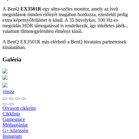
A BenQ
EX3501R
egy ultra-széles monitor, amely az ívelt
megoldások minden előnyét magában hordozza, ezenfelül pedig
extra képernyőfelületet is kínál. A 35 hüvelykes, 100 Hz-es
megoldás HDR támogatással is rendelkezik, így tökéletes játék-,
valamint filmmegjelenítési élményt kínál.
A BenQ EX3501R más elérhető a BenQ hivatalos partnereinek
kínálatában.
Galéria
vissza
Olvasott cikkeim
Cikklista
Gamespace
Médiaajánlat
G+ közösség
Instagram