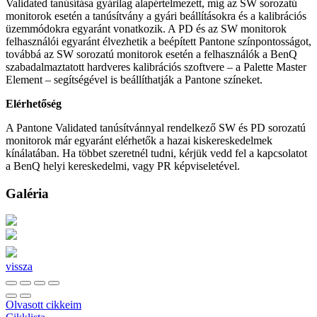
Validated tanúsítása gyárilag alapértelmezett, míg az SW sorozatú
monitorok esetén a tanúsítvány a gyári beállításokra és a kalibrációs
üzemmódokra egyaránt vonatkozik. A PD és az SW monitorok
felhasználói egyaránt élvezhetik a beépített Pantone színpontosságot,
továbbá az SW sorozatú monitorok esetén a felhasználók a BenQ
szabadalmaztatott hardveres kalibrációs szoftvere – a Palette Master
Element – segítségével is beállíthatják a Pantone színeket.
Elérhetőség
A Pantone Validated tanúsítvánnyal rendelkező SW és PD sorozatú
monitorok már egyaránt elérhetők a hazai kiskereskedelmek
kínálatában. Ha többet szeretnél tudni, kérjük vedd fel a kapcsolatot
a BenQ helyi kereskedelmi, vagy PR képviseletével.
Galéria
vissza
Olvasott cikkeim