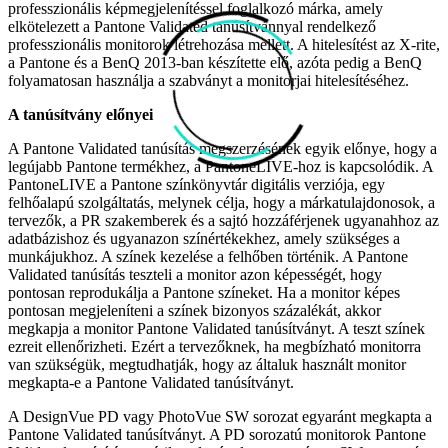
professzionális képmegjelenítéssel foglalkozó márka, amely
elkötelezett a Pantone Validated tanúsítvánnyal rendelkező
professzionális monitorok létrehozása mellett. A hitelesítést az X-rite,
a Pantone és a BenQ 2013-ban készítette elő, azóta pedig a BenQ
folyamatosan használja a szabványt a monitorjai hitelesítéséhez.
A tanúsítvány előnyei
A Pantone Validated tanúsítás megszerzésének egyik előnye, hogy a
legújabb Pantone termékhez, a PantoneLIVE-hoz is kapcsolódik. A
PantoneLIVE a Pantone színkönyvtár digitális verziója, egy
felhőalapú szolgáltatás, melynek célja, hogy a márkatulajdonosok, a
tervezők, a PR szakemberek és a sajtó hozzáférjenek ugyanahhoz az
adatbázishoz és ugyanazon színértékekhez, amely szükséges a
munkájukhoz. A színek kezelése a felhőben történik. A Pantone
Validated tanúsítás teszteli a monitor azon képességét, hogy
pontosan reprodukálja a Pantone színeket. Ha a monitor képes
pontosan megjeleníteni a színek bizonyos százalékát, akkor
megkapja a monitor Pantone Validated tanúsítványt. A teszt színek
ezreit ellenőrizheti. Ezért a tervezőknek, ha megbízható monitorra
van szükségük, megtudhatják, hogy az általuk használt monitor
megkapta-e a Pantone Validated tanúsítványt.
A DesignVue PD vagy PhotoVue SW sorozat egyaránt megkapta a
Pantone Validated tanúsítványt. A PD sorozatú monitorok Pantone