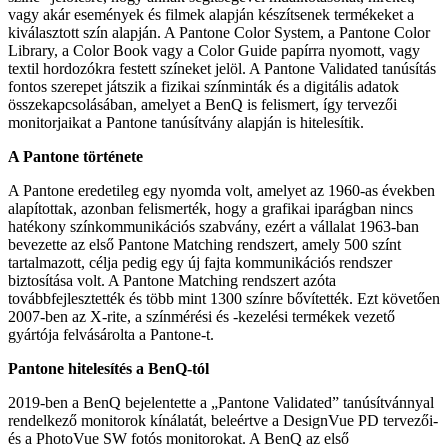
vagy akár események és filmek alapján készítsenek termékeket a
kiválasztott szín alapján. A Pantone Color System, a Pantone Color
Library, a Color Book vagy a Color Guide papírra nyomott, vagy
textil hordozókra festett színeket jelöl. A Pantone Validated tanúsítás
fontos szerepet játszik a fizikai színminták és a digitális adatok
összekapcsolásában, amelyet a BenQ is felismert, így tervezői
monitorjaikat a Pantone tanúsítvány alapján is hitelesítik.
A Pantone története
A Pantone eredetileg egy nyomda volt, amelyet az 1960-as években
alapítottak, azonban felismerték, hogy a grafikai iparágban nincs
hatékony színkommunikációs szabvány, ezért a vállalat 1963-ban
bevezette az első Pantone Matching rendszert, amely 500 színt
tartalmazott, célja pedig egy új fajta kommunikációs rendszer
biztosítása volt. A Pantone Matching rendszert azóta
továbbfejlesztették és több mint 1300 színre bővítették. Ezt követően
2007-ben az X-rite, a színmérési és -kezelési termékek vezető
gyártója felvásárolta a Pantone-t.
Pantone hitelesítés a BenQ-tól
2019-ben a BenQ bejelentette a „Pantone Validated” tanúsítvánnyal
rendelkező monitorok kínálatát, beleértve a DesignVue PD tervezői-
és a PhotoVue SW fotós monitorokat. A BenQ az első