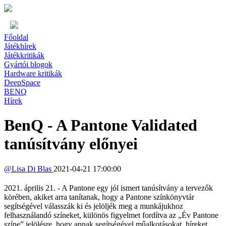
Főoldal
Játékhírek
Játékkritikák
Gyártói blogok
Hardware kritikák
DeepSpace
BENQ
Hírek
BenQ - A Pantone Validated
tanúsítvány előnyei
@
Lisa Di Blas
2021-04-21 17:00:00
2021. április 21. - A Pantone egy jól ismert tanúsítvány a tervezők
körében, akiket arra tanítanak, hogy a Pantone színkönyvtár
segítségével válasszák ki és jelöljék meg a munkájukhoz
felhasználandó színeket, különös figyelmet fordítva az „Év Pantone
színe” jelölésre, hogy annak segítségével műalkotásokat, híreket,