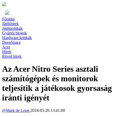
Főoldal
Játékhírek
Játékkritikák
Gyártói blogok
Hardware kritikák
DeepSpace
Acer
Hírek
Rövid hírek
Az Acer Nitro Series asztali
számítógépek és monitorok
teljesítik a játékosok gyorsaság
iránti igényét
@
Mark de Leon
2018-05-26 13:41:00