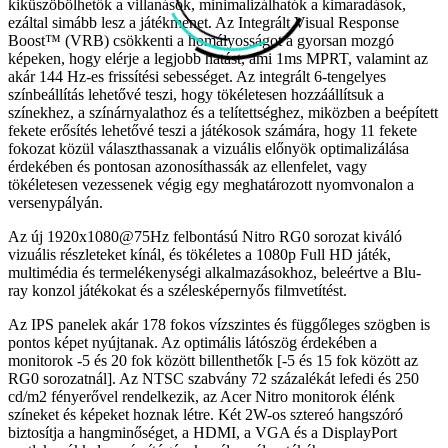
kiküszöbölhetők a villanások, minimalizálhatók a kimaradások,
ezáltal simább lesz a játékmenet. Az Integrált Visual Response
Boost™ (VRB) csökkenti a homályosságot a gyorsan mozgó
képeken, hogy elérje a legjobb hatást, ami 1ms MPRT, valamint az
akár 144 Hz-es frissítési sebességet. Az integrált 6-tengelyes
színbeállítás lehetővé teszi, hogy tökéletesen hozzáállítsuk a
színekhez, a színárnyalathoz és a telítettséghez, miközben a beépített
fekete erősítés lehetővé teszi a játékosok számára, hogy 11 fekete
fokozat közül választhassanak a vizuális előnyök optimalizálása
érdekében és pontosan azonosíthassák az ellenfelet, vagy
tökéletesen vezessenek végig egy meghatározott nyomvonalon a
versenypályán.
Az új 1920x1080@75Hz felbontású Nitro RG0 sorozat kiváló
vizuális részleteket kínál, és tökéletes a 1080p Full HD játék,
multimédia és termelékenységi alkalmazásokhoz, beleértve a Blu-
ray konzol játékokat és a szélesképernyős filmvetítést.
Az IPS panelek akár 178 fokos vízszintes és függőleges szögben is
pontos képet nyújtanak. Az optimális látószög érdekében a
monitorok -5 és 20 fok között billenthetők [-5 és 15 fok között az
RG0 sorozatnál]. Az NTSC szabvány 72 százalékát lefedi és 250
cd/m2 fényerővel rendelkezik, az Acer Nitro monitorok élénk
színeket és képeket hoznak létre. Két 2W-os sztereó hangszóró
biztosítja a hangminőséget, a HDMI, a VGA és a DisplayPort