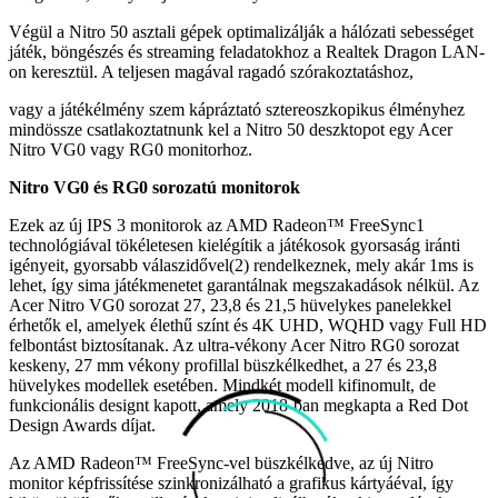
Végül a Nitro 50 asztali gépek optimalizálják a hálózati sebességet
játék, böngészés és streaming feladatokhoz a Realtek Dragon LAN-
on keresztül. A teljesen magával ragadó szórakoztatáshoz,
vagy a játékélmény szem kápráztató sztereoszkopikus élményhez
mindössze csatlakoztatnunk kel a Nitro 50 deszktopot egy Acer
Nitro VG0 vagy RG0 monitorhoz.
Nitro VG0 és RG0 sorozatú monitorok
Ezek az új IPS 3 monitorok az AMD Radeon™ FreeSync1
technológiával tökéletesen kielégítik a játékosok gyorsaság iránti
igényeit, gyorsabb válaszidővel(2) rendelkeznek, mely akár 1ms is
lehet, így sima játékmenetet garantálnak megszakadások nélkül. Az
Acer Nitro VG0 sorozat 27, 23,8 és 21,5 hüvelykes panelekkel
érhetők el, amelyek élethű színt és 4K UHD, WQHD vagy Full HD
felbontást biztosítanak. Az ultra-vékony Acer Nitro RG0 sorozat
keskeny, 27 mm vékony profillal büszkélkedhet, a 27 és 23,8
hüvelykes modellek esetében. Mindkét modell kifinomult, de
funkcionális designt kapott, amely 2018-ban megkapta a Red Dot
Design Awards díjat.
Az AMD Radeon™ FreeSync-vel büszkélkedve, az új Nitro
monitor képfrissítése szinkronizálható a grafikus kártyáéval, így