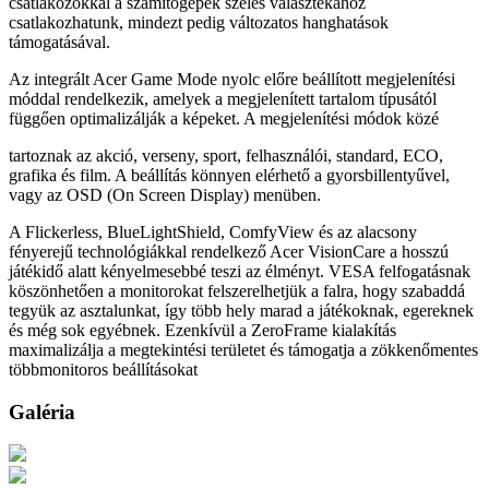
csatlakozókkal a számítógépek széles választékához
csatlakozhatunk, mindezt pedig változatos hanghatások
támogatásával.
Az integrált Acer Game Mode nyolc előre beállított megjelenítési
móddal rendelkezik, amelyek a megjelenített tartalom típusától
függően optimalizálják a képeket. A megjelenítési módok közé
tartoznak az akció, verseny, sport, felhasználói, standard, ECO,
grafika és film. A beállítás könnyen elérhető a gyorsbillentyűvel,
vagy az OSD (On Screen Display) menüben.
A Flickerless, BlueLightShield, ComfyView és az alacsony
fényerejű technológiákkal rendelkező Acer VisionCare a hosszú
játékidő alatt kényelmesebbé teszi az élményt. VESA felfogatásnak
köszönhetően a monitorokat felszerelhetjük a falra, hogy szabaddá
tegyük az asztalunkat, így több hely marad a játékoknak, egereknek
és még sok egyébnek. Ezenkívül a ZeroFrame kialakítás
maximalizálja a megtekintési területet és támogatja a zökkenőmentes
többmonitoros beállításokat
Galéria