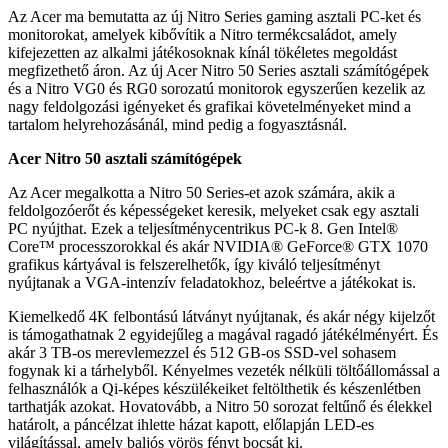
Az Acer ma bemutatta az új Nitro Series gaming asztali PC-ket és
monitorokat, amelyek kibővítik a Nitro termékcsaládot, amely
kifejezetten az alkalmi játékosoknak kínál tökéletes megoldást
megfizethető áron. Az új Acer Nitro 50 Series asztali számítógépek
és a Nitro VG0 és RG0 sorozatú monitorok egyszerűen kezelik az
nagy feldolgozási igényeket és grafikai követelményeket mind a
tartalom helyrehozásánál, mind pedig a fogyasztásnál.
Acer Nitro 50 asztali számítógépek
Az Acer megalkotta a Nitro 50 Series-et azok számára, akik a
feldolgozóerőt és képességeket keresik, melyeket csak egy asztali
PC nyújthat. Ezek a teljesítménycentrikus PC-k 8. Gen Intel®
Core™ processzorokkal és akár NVIDIA® GeForce® GTX 1070
grafikus kártyával is felszerelhetők, így kiváló teljesítményt
nyújtanak a VGA-intenzív feladatokhoz, beleértve a játékokat is.
Kiemelkedő 4K felbontású látványt nyújtanak, és akár négy kijelzőt
is támogathatnak 2 egyidejűleg a magával ragadó játékélményért. És
akár 3 TB-os merevlemezzel és 512 GB-os SSD-vel sohasem
fogynak ki a tárhelyből. Kényelmes vezeték nélküli töltőállomással a
felhasználók a Qi-képes készülékeiket feltölthetik és készenlétben
tarthatják azokat. Hovatovább, a Nitro 50 sorozat feltűnő és élekkel
határolt, a páncélzat ihlette házat kapott, előlapján LED-es
világítással, amely baljós vörös fényt bocsát ki.